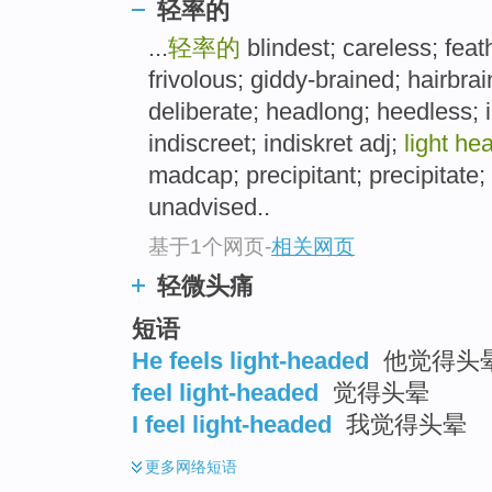
轻率的
...
轻率的
blindest; careless; feat
frivolous; giddy-brained; hairbr
deliberate; headlong; heedless; 
indiscreet; indiskret adj;
light he
madcap; precipitant; precipitate; r
unadvised..
基于1个网页
-
相关网页
轻微头痛
短语
He feels light-headed
他觉得头
feel light-headed
觉得头晕
I feel light-headed
我觉得头晕
更多
网络短语