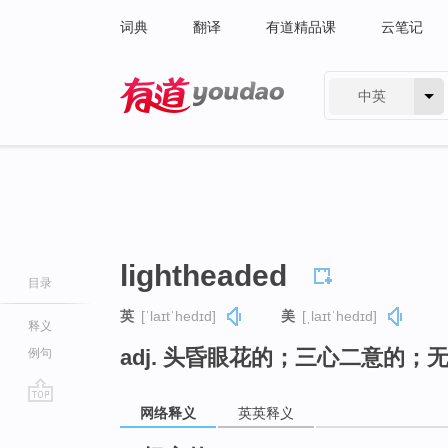
词典
翻译
有道精品课
云笔记
中英
有道 - 网易旗下搜索
lightheaded
目录
英
[ˈlaɪtˈhedɪd]
美
[ˌlaɪtˈhedɪd]
释义
adj. 头昏眼花的；三心二意的；
例句
网络释义
英英释义
go
top