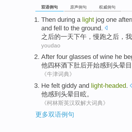
双语例句
原声例句
权威例句
Then
during a
light
jog
one
afte
and
fell
to
the
ground
.
之后
的
一
天下午
，
慢跑
之后，
我
youdao
After
four
glasses of
wine
he
be
他
四
杯
酒
下肚
后
开始
感到
头晕目
《牛津词典》
He
felt
giddy
and
light-
headed
.
他
感到
头晕
目眩
。
《柯林斯英汉双解大词典》
更多双语例句