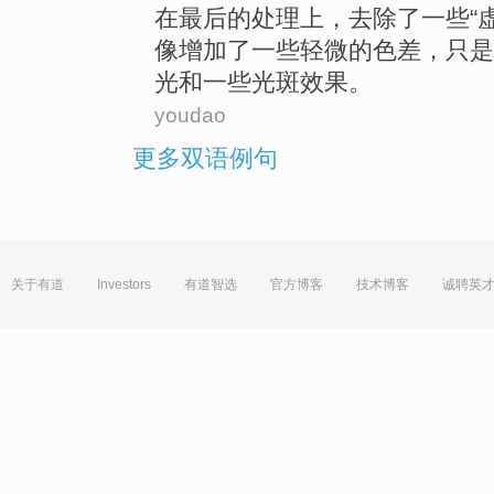
在
最后
的处理上，
去
除了
一些
“
像
增加
了一些
轻微
的
色差
，只是
光
和
一些
光斑
效果
。
youdao
更多双语例句
关于有道
Investors
有道智选
官方博客
技术博客
诚聘英