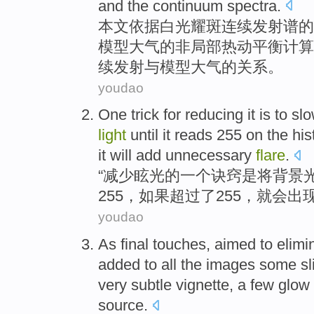
and
the
continuum
spectra.
本文依据
白光
耀斑
连续
发射
谱
的
模型
大气
的非局部热动平衡计算
续发射
与
模型
大气
的
关系
。
youdao
One
trick for
reducing
it
is
to sl
light
until
it reads 255
on the
his
it
will
add unnecessary
flare
.
“
减少
眩
光
的
一个
诀窍
是
将
背景
255，
如果
超过
了255，
就
会
出
youdao
As
final
touches, aimed
to
elimi
added
to
all
the
images
some
sl
very subtle vignette, a few
glow
source.