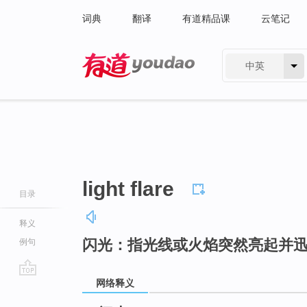
词典
翻译
有道精品课
云笔记
中英
有道 - 网易旗下搜索
light flare
目录
释义
闪光：指光线或火焰突然亮起并
例句
网络释义
go
top