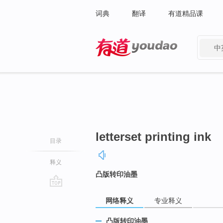
词典
翻译
有道精品课
中
有道 - 网易旗下搜索
letterset printing ink
目录
释义
凸版转印油墨
go
网络释义
专业释义
top
凸版转印油墨