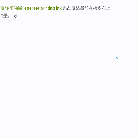
凸版转印油墨
letterset printing ink
系凸版沾墨印在橡皮布上
。 믰 ...