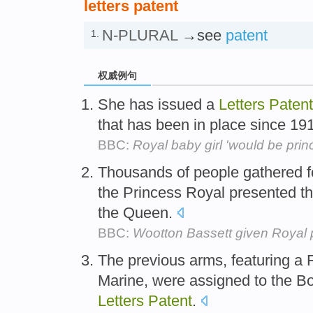
letters patent
N-PLURAL
→see
patent
1.
权威例句
She has issued a
Letters
Patent
that has been in place since 19
BBC:
Royal baby girl 'would be prin
Thousands of people gathered f
the Princess Royal presented t
the Queen.
BBC:
Wootton Bassett given Royal p
The previous arms, featuring a
Marine, were assigned to the B
Letters
Patent
.