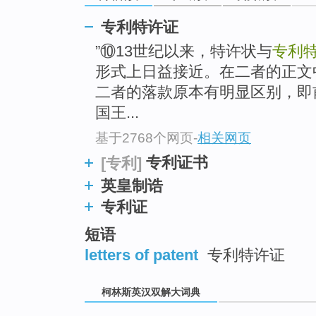
go
top
专利特许证
”⑩13世纪以来，特许状与
专利
形式上日益接近。在二者的正文
二者的落款原本有明显区别，即
国王...
基于2768个网页
-
相关网页
专利证书
[专利]
英皇制诰
专利证
短语
letters of patent
专利特许证
柯林斯英汉双解大词典