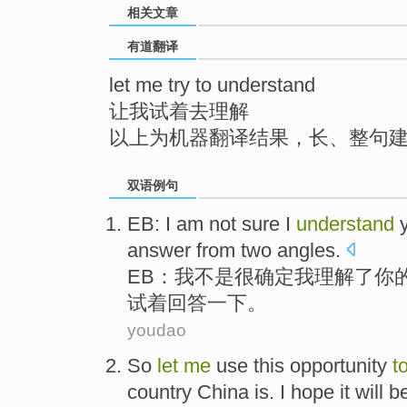
相关文章
top
有道翻译
let me try to understand
让我试着去理解
以上为机器翻译结果，长、整句
双语例句
EB
:
I
am
not
sure
I
understand
answer
from
two
angles
.
EB
：
我
不是
很确定
我
理解了
你
试
着
回答
一下。
youdao
So
let
me
use this
opportunity
t
country
China
is
.
I hope
it will 