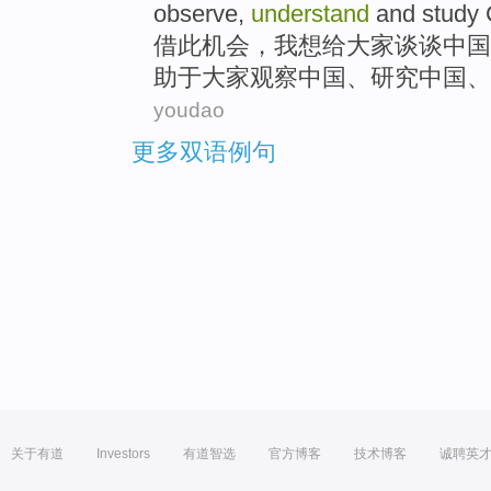
observe
,
understand
and
study
借此机会
，
我
想给
大家
谈谈
中国
助于
大家
观察
中国、
研究
中国、
youdao
更多双语例句
关于有道
Investors
有道智选
官方博客
技术博客
诚聘英