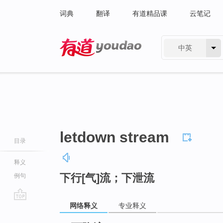
词典
翻译
有道精品课
云笔记
中英
有道 - 网易旗下搜索
letdown stream
目录
释义
下行[气]流；下泄流
例句
网络释义
专业释义
go
top