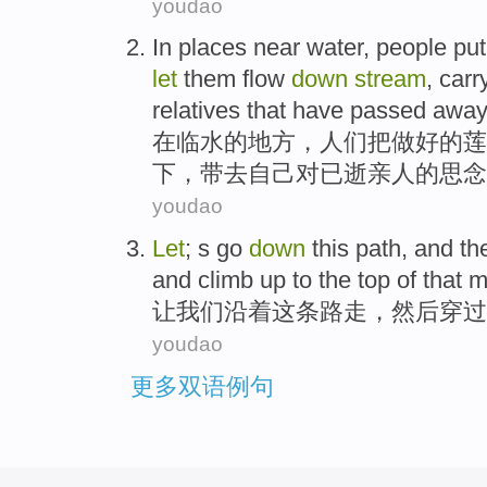
youdao
In
places
near
water
,
people
put
let
them flow
down
stream
,
carr
relatives
that
have
passed away
在
临
水
的
地方
，
人们
把做好
的
莲
下
，
带去
自己
对
已
逝
亲人
的
思念
youdao
Let
; s
go
down
this
path
,
and th
and
climb up
to the
top
of
that
m
让我们
沿着
这
条路走
，
然后
穿过
youdao
更多双语例句