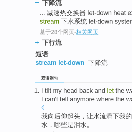
下降流
... 减速热交换器 let-down heat e
stream
下水系统 let-down system 
基于28个网页
-
相关网页
下行流
短语
stream let-down
下降流
双语例句
I
tilt
my head back and
let
the w
I
can't tell anymore
where
the
w
我
向后仰起头
，
让
水流
滑下
我
的
水
，哪些是泪水。