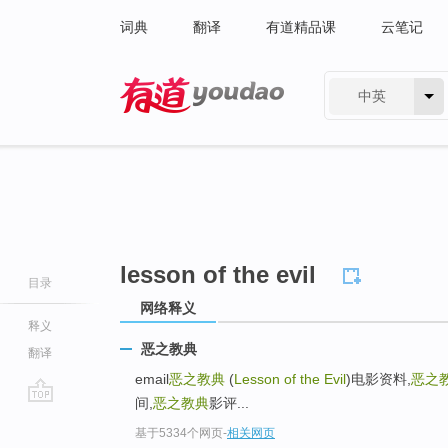
词典
翻译
有道精品课
云笔记
中英
有道 - 网易旗下搜索
lesson of the evil
目录
网络释义
释义
恶之教典
翻译
email
恶之教典
(
Lesson of the Evil
)电影资料,
恶之
间,
恶之教典
影评...
go
基于5334个网页
-
相关网页
top