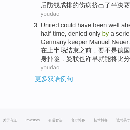
后防线成排
的
伤病挤出
了
半决赛
youdao
United
could
have been well
ah
half-time
,
denied
only
by
a seri
Germany
keeper Manuel
Neuer
.
在
上半场
结束之前，要不是
德国
身扑
险，
曼联
也许早就
能
将比分
youdao
更多双语例句
关于有道
Investors
有道智选
官方博客
技术博客
诚聘英