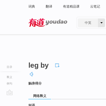
词典
翻译
有道精品课
云笔记
中英
有道 - 网易旗下搜索
leg by
目录
释义
触身得分
例句
网络释义
go
top
短语