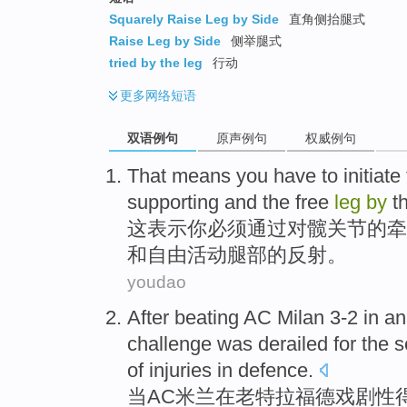
Squarely Raise Leg by Side
直角侧抬腿式
Raise Leg by Side
侧举腿式
tried by the leg
行动
更多
网络短语
双语例句
原声例句
权威例句
That
means
you
have to
initiate
supporting
and
the
free
leg
by
t
这
表示
你
必须
通过
对
髋关节
的
牵
和
自由
活动
腿部
的反射。
youdao
After
beating AC
Milan
3-2
in
an
challenge was
derailed
for the
s
of
injuries
in defence.
当
AC
米兰
在
老
特拉福德
戏剧性