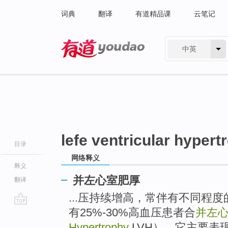
词典
翻译
有道精品课
云笔记
中英
有道 - 网易旗下搜索
lefe ventricular hypert
目录
网络释义
释义
并左心室肥厚
翻译
...压持续增高，常伴有不同程
有25%-30%高血压患者合
并左
go
top
Hypertrophy
LVH），它主要表现