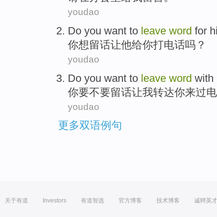
youdao
Do
you
want to
leave
word
for
h
你
想
留
话
让
他
给
你打电话吗？
youdao
Do
you
want to
leave
word
with
你
要
不要留
话
让
我
转达你
来过电
youdao
更多双语例句
关于有道
Investors
有道智选
官方博客
技术博客
诚聘英