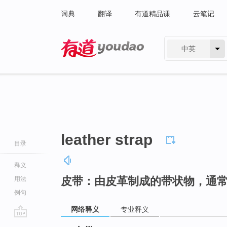
词典
翻译
有道精品课
云笔记
中英
有道 - 网易旗下搜索
leather strap
目录
释义
皮带：由皮革制成的带状物，通
用法
例句
网络释义
专业释义
go