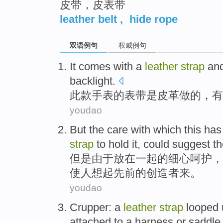
皮带，皮表带
leather belt
,
hide rope
双语例句
权威例句
It
comes
with a
leather
strap
an
backlight
.
此款手表的
表带是
皮革做
的，
有
youdao
But
the
care with
which this ha
strap
to
hold
it
, could suggest
th
但是
由于
放在
一起
的
细心呵护，
使人想起先前的
创造者
来。
youdao
Crupper
: a
leather
strap
looped 
attached to
a harness
or
saddle