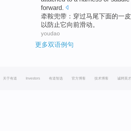
forward
.
牵
鞍兜
带
：穿过
马尾
下面
的
一
皮
以
防止
它
向前
滑动
。
youdao
更多双语例句
关于有道
Investors
有道智选
官方博客
技术博客
诚聘英