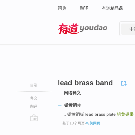
词典
翻译
有道精品课
中
有道 - 网易旗下搜索
lead brass band
目录
网络释义
释义
铅黄铜带
翻译
... 铅黄铜板 lead brass plate
铅黄铜带
基于10个网页
-
相关网页
go
top