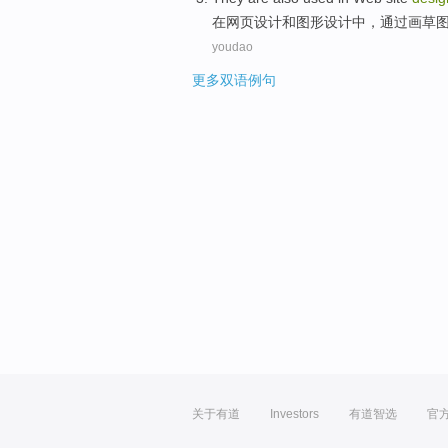
在
网页
设计
和
图形
设计中，通过画草
youdao
更多双语例句
关于有道
Investors
有道智选
官