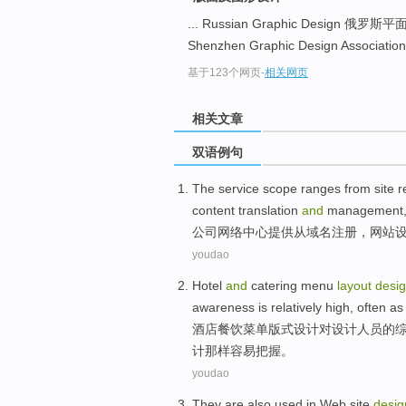
... Russian Graphic Design 俄
Shenzhen Graphic Design Associa
基于123个网页
-
相关网页
相关文章
双语例句
The service
scope ranges
from
site
r
content
translation
and
management
公司
网络
中心提供
从
域名
注册
，
网站
youdao
Hotel
and
catering
menu
layout
desi
awareness
is relatively
high
,
often
as
酒店
餐饮
菜单
版式
设计
对
设计
人员
的
计
那样
容易
把握
。
youdao
They
are
also used in
Web site
desig