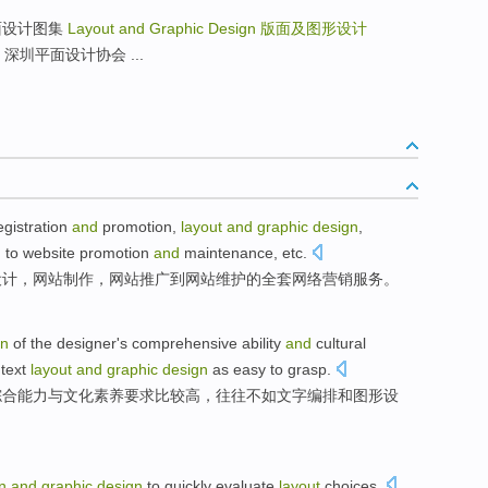
罗斯平面设计图集
Layout and Graphic Design
版面及图形设计
tion 深圳平面设计协会 ...
egistration
and
promotion
,
layout
and
graphic
design
,
,
to
website
promotion
and
maintenance, etc.
设计
，网站制作，
网站
推广
到
网站
维护的全套网络营销服务。
gn
of
the
designer
's
comprehensive
ability
and
cultural
text
layout
and
graphic
design
as
easy to
grasp
.
综合
能力
与
文化
素养要求
比较
高
，
往往
不如
文字
编排
和
图形
设
n
and
graphic
design
to
quickly
evaluate
layout
choices
.