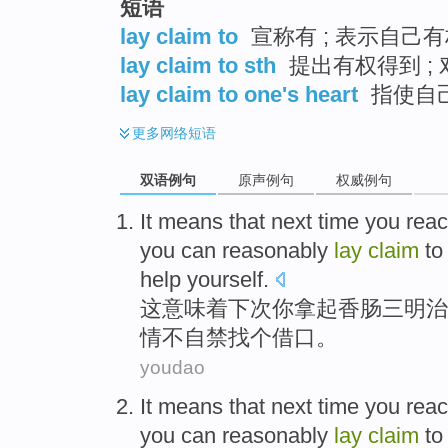
短语
lay claim to
宣称有 ; 表示自己
lay claim to sth
提出有权得到 ;
lay claim to one's heart
指使自
更多
网络短语
双语例句
原声例句
权威例句
It
means that
next time
you
rea
you
can
reasonably
lay
claim
t
help
yourself
.
这
意味着
下次
你
拿
起
香肠
三明治
情不自禁找个
借口
。
youdao
It
means that
next time
you
rea
you
can
reasonably
lay
claim
t