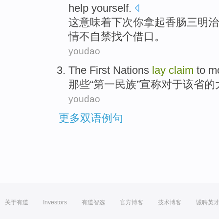
help
yourself
.
这
意味着
下次
你
拿
起
香肠
三明治
情不自禁找个
借口
。
youdao
The First
Nations
lay
claim
to
m
那些“
第一
民族
”
宣称
对于
该省
的
youdao
更多双语例句
关于有道
Investors
有道智选
官方博客
技术博客
诚聘英