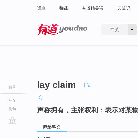
词典
翻译
有道精品课
云笔记
中英
有道 - 网易旗下搜索
lay claim
目录
释义
声称拥有，主张权利：表示对某
例句
网络释义
go
top