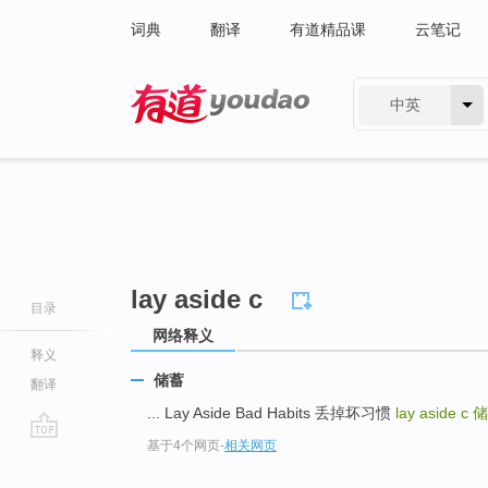
词典
翻译
有道精品课
云笔记
中英
有道 - 网易旗下搜索
lay aside c
目录
网络释义
释义
储蓄
翻译
... Lay Aside Bad Habits 丢掉坏习惯
lay aside c
储
基于4个网页
-
相关网页
go
top