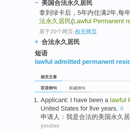
美国合法永久居民
拿到绿卡后，5年内住满2年,每
法永久居民
(
Lawful Permanent r
基于20个网页
-
相关网页
合法永久居民
短语
lawful admitted permanent resi
相关文章
双语例句
权威例句
Applicant
:
I
have
been
a
lawful
United States
for
five
years
.
申请人
：
我
是
合法
的
美国
永久
居
youdao