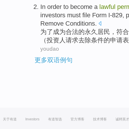
In order to
become a
lawful
per
investors
must
file Form
I
-
829,
p
Remove
Conditions
.
为了
成为
合法
的
永久
居民
，
符合
（
投资人
请求
去除
条件
的申请表
youdao
更多双语例句
关于有道
Investors
有道智选
官方博客
技术博客
诚聘英