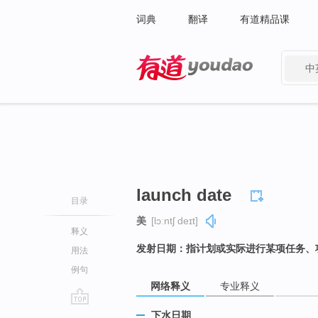
词典
翻译
有道精品课
中
有道 - 网易旗下搜索
launch date
目录
美
[lɔːntʃ deɪt]
释义
发射日期：指计划或实际进行某项任务、
用法
例句
网络释义
专业释义
go
下水日期