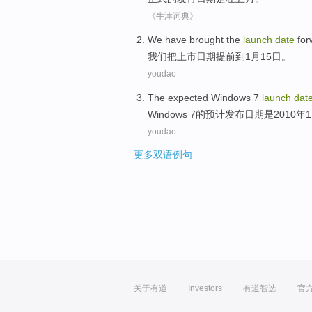
《牛津词典》
We
have brought
the
launch
date
for
我们
把
上市
日期
提前
到
1月
15日
。
youdao
The
expected
Windows
7
launch
dat
Windows
7
的
预计
发布
日期
是
2010年
youdao
更多双语例句
关于有道
Investors
有道智选
官