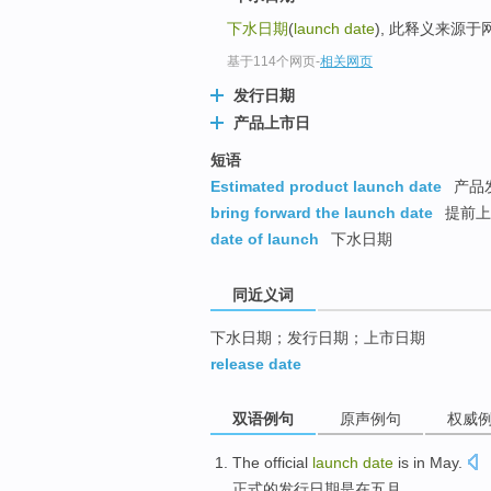
top
下水日期
(
launch date
), 此释义来源
基于114个网页
-
相关网页
发行日期
产品上市日
短语
Estimated product launch date
产品
bring forward the launch date
提前上
date of launch
下水日期
同近义词
下水日期；发行日期；上市日期
release date
双语例句
原声例句
权威
The
official
launch
date
is
in
May
.
正式
的
发行
日期
是
在
五月
。