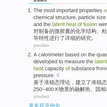
双语例句
The most important
properties
o
chemical
structure
,
particle size
and the
latent
heat
of
fusion
wer
对
制备
的微胶囊的
化学
结构
、
粒
等
特性
进行
了详细
的
研究。
youdao
A
calorimeter
based on
the
quas
developed
to measure
the
laten
heat
capacity
of
substance
from
pressure
.
基于
准
稳态
理论
，
建立
了准稳态
250~400
K
物质
的
融解
热
、固相
youdao
更多双语例句