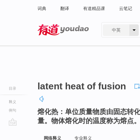
词典
翻译
有道精品课
云笔记
中英
有道 - 网易旗下搜索
latent heat of fusion
目录
释义
熔化热：单位质量物质由固态转
例句
量。物体熔化时的温度称为熔点
go
top
网络释义
专业释义