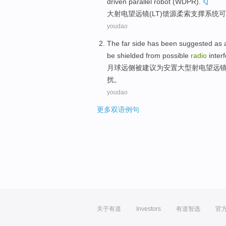
driven
parallel
robot
(
WDPR
).
大
射电
望远镜
(
LT
)
馈
源柔索支撑
系统
可
youdao
The far
side
has been
suggested
as
be shielded
from
possible
radio
inter
月球
远
侧
被
建议
为
安置
大型
射电
望远
扰
。
youdao
更多双语例句
关于有道
Investors
有道智选
官