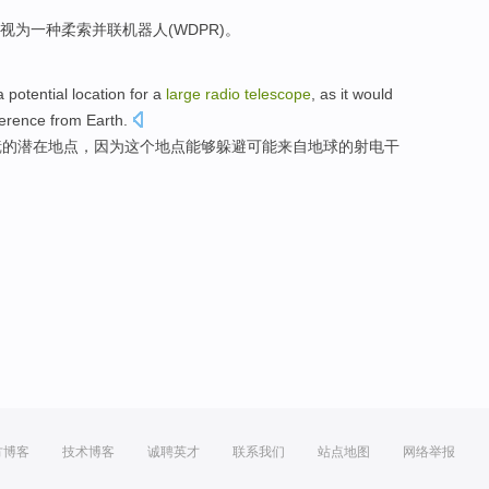
视为
一
种柔索
并联
机器人
(WDPR)。
a
potential
location
for a
large
radio
telescope
,
as
it
would
ference
from
Earth
.
镜
的
潜在
地点
，
因为
这个
地点
能够
躲避
可能
来自地球的射电
干
方博客
技术博客
诚聘英才
联系我们
站点地图
网络举报