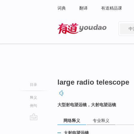
词典
翻译
有道精品课
中
有道 - 网易旗下搜索
large radio telescope
目录
释义
大型射电望远镜，大射电望远镜
例句
网络释义
专业释义
go
top
大射电望远镜