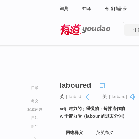
词典
翻译
有道精品课
中
有道 - 网易旗下搜索
laboured
目录
英
[ˈleɪbəd]
美
[ˈleɪbərd]
释义
adj. 吃力的；缓慢的；矫揉造作的
权威词典
v. 干苦力活（labour 的过去分词）
用法
例句
网络释义
英英释义