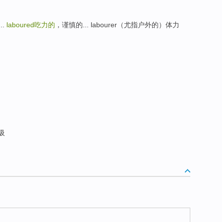
..
laboured
吃力的
，谨慎的... labourer（尤指户外的）体力
砌
吸