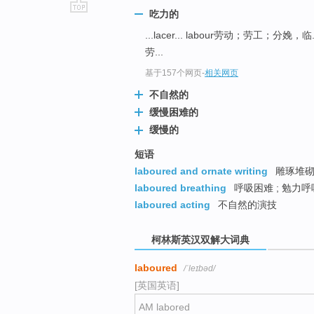
吃力的
go
...lacer... labour劳动；劳工；分娩，临.
top
劳...
基于157个网页
-
相关网页
不自然的
缓慢困难的
缓慢的
短语
laboured and ornate writing
雕琢堆
laboured breathing
呼吸困难 ; 勉力呼
laboured acting
不自然的演技
柯林斯英汉双解大词典
laboured
/ˈleɪbəd/
[英国英语]
AM labored