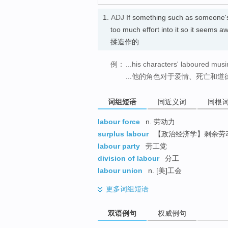
1.
ADJ
If something such as someone's
too much effort into it so it se
揉造作的
例：
...his characters' laboured mus
...他的角色对于爱情、死亡和
词组短语
同近义词
同根
labour force
n. 劳动力
surplus labour
【政治经济学】剩余劳动
labour party
劳工党
division of labour
分工
labour union
n. [美]工会
更多
词组短语
双语例句
权威例句