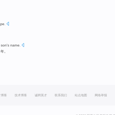
ope
.
r
son
's
name.
多
年
。
方博客
技术博客
诚聘英才
联系我们
站点地图
网络举报