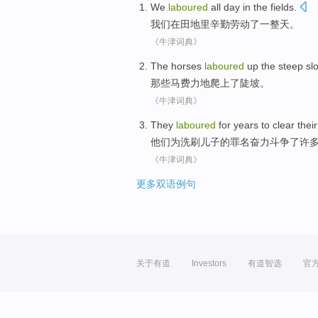
We
laboured
all day
in
the fields
.
我们
在
田地
里辛勤劳动了
一整天。
《牛津词典》
The horses
laboured
up the
steep sl
那些
马
费力地
爬上了陡坡。
《牛津词典》
They
laboured
for
years
to
clear thei
他们
为
洗刷
儿子
的罪名奋力斗争了许
《牛津词典》
更多双语例句
关于有道
Investors
有道智选
官