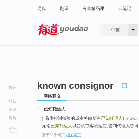
词典
翻译
有道精品课
云笔记
中英
有道 - 网易旗下搜索
known consignor
目录
网络释义
释义
已知托运人
翻译
例句
) 品质控制抽验的成本将由所有
已知托运人
(
Known 
无论
已知托运人
以货机或客机运货,管制代理人皆可以
基于28个网页
-
相关网页
go