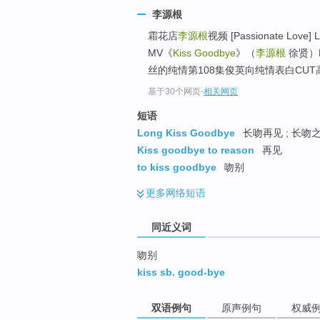
top
李源根
霜花店
李源根
视频 [Passionate Love] 
MV《
Kiss Goodbye
》（
李源根
徐贤）BY
丝的纯情第108集俊英向纯情表白CUT
基于30个网页
-
相关网页
短语
Long Kiss Goodbye
长吻再见 ; 长吻之
Kiss goodbye to reason
再见
to kiss goodbye
吻别
更多
网络短语
同近义词
吻别
kiss sb. good-bye
双语例句
原声例句
权威