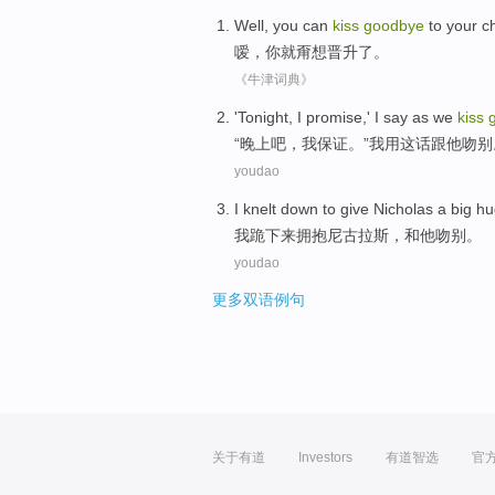
Well
,
you
can
kiss
goodbye
to
your c
嗳
，
你
就
甭
想
晋升
了。
《牛津词典》
'
Tonight
,
I
promise
,' I say as
we
kiss
“
晚上吧
，
我
保证
。”我用这话跟他
吻别
youdao
I
knelt
down to
give
Nicholas
a big
hu
我
跪
下来
拥抱
尼古拉斯
，
和
他
吻别
。
youdao
更多双语例句
关于有道
Investors
有道智选
官