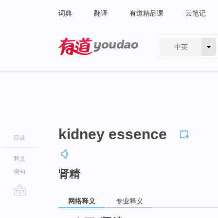
词典
翻译
有道精品课
云笔记
中英
有道 - 网易旗下搜索
kidney essence
目录
释义
肾精
例句
网络释义
专业释义
go
top