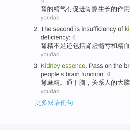
肾
的
精气
有
促进
骨骼
生长
的作用
youdao
The second
is insufficiency
of
k
deficiency
;
肾
精
不足
还包括肾虚髓亏
和
精血
youdao
Kidney
essence
.
Pass
on
the
br
people's
brain
function
.
肾藏
精
。
通
于
脑
，
关系人
的
大脑
youdao
更多双语例句