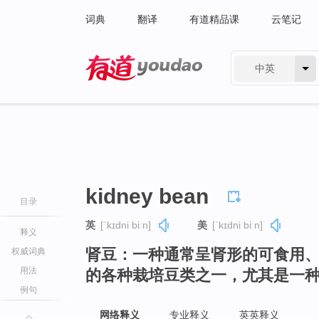
词典
翻译
有道精品课
云笔记
中英
有道 - 网易旗下搜索
kidney bean
目录
英
[ˈkɪdni biːn]
美
[ˈkɪdni biːn]
释义
肾豆：一种通常呈肾形的可食用
权威词典
用法
的各种栽培豆类之一，尤其是一
例句
网络释义
专业释义
英英释义