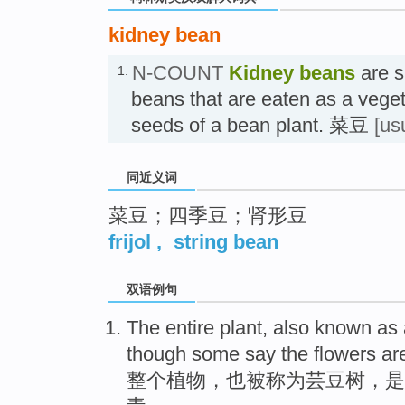
kidney bean
N-COUNT
Kidney beans
are s
1.
beans that are eaten as a veget
seeds of a bean plant. 菜豆
[us
同近义词
菜豆；四季豆；肾形豆
frijol
,
string bean
双语例句
The entire
plant
,
also
known as
though
some
say
the
flowers
are
整个
植物
，
也
被
称为
芸豆
树
，
是