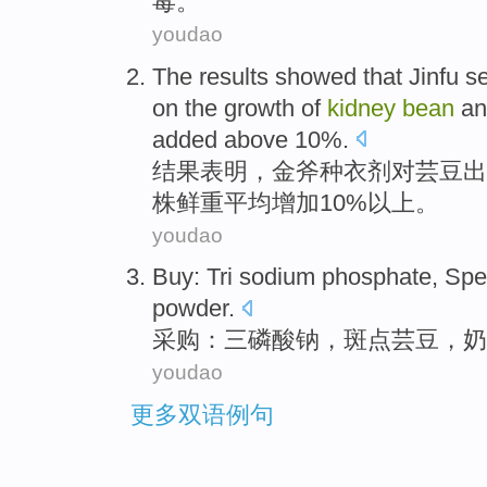
毒。
youdao
The results
showed that
Jinfu s
on
the
growth
of
kidney
bean
a
added
above 10%.
结果
表明
，金斧
种衣剂
对
芸豆
出
株
鲜
重
平均增加10%以上。
youdao
Buy
:
Tri
sodium phosphate,
Spe
powder
.
采购
：
三磷酸钠
，斑点
芸豆
，
奶
youdao
更多双语例句