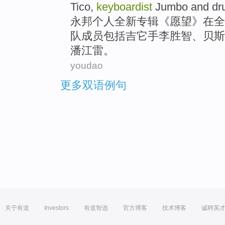
Tico,
keyboardist
Jumbo
and
dr
永邦个人
全新
专辑
《
愿望
》在
全
队
成员
包括
吉它
手
李胜智
、贝斯
潘江雷。
youdao
更多双语例句
关于有道
Investors
有道智选
官方博客
技术博客
诚聘英