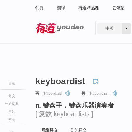
词典
翻译
有道精品课
云笔记
中英
有道 - 网易旗下搜索
keyboardist
目录
英
[ˈkiːbɔːdɪst]
美
[ˈkiːbɔːrdɪst]
释义
n. 键盘手，键盘乐器演奏者
权威词典
用法
[ 复数 keyboardists ]
例句
网络释义
英英释义