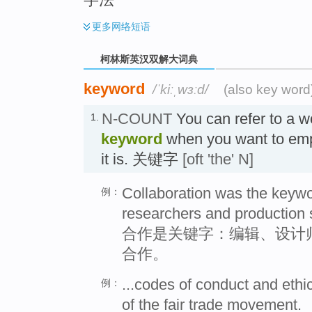
更多
网络短语
柯林斯英汉双解大词典
keyword
/ˈkiːˌwɜːd/
(also key word
N-COUNT
You can refer to a w
1.
keyword
when you want to emp
it is. 关键字
[oft 'the' N]
Collaboration was the keywor
例：
researchers and production s
合作是关键字：编辑、设计
合作。
...codes of conduct and ethi
例：
of the fair trade movement.