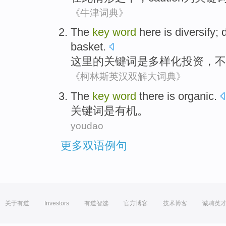
《牛津词典》
The
key
word
here
is
diversify
;
basket
.
这里
的
关键词
是
多样化投资
，
不
《柯林斯英汉双解大词典》
The
key
word
there
is
organic
.
关键词
是
有机
。
youdao
更多双语例句
关于有道
Investors
有道智选
官方博客
技术博客
诚聘英