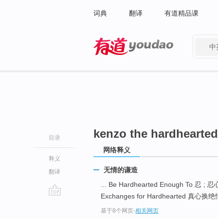
词典
翻译
有道精品课
中
有道 - 网易旗下搜索
kenzo the hardhearted
目录
网络释义
释义
无情的谦造
翻译
... Be Hardhearted Enough To 忍 ; 
Exchanges for Hardhearted 真心换绝情
go
基于8个网页
-
相关网页
top