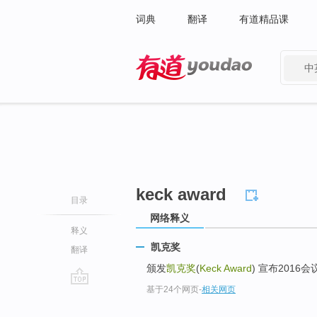
词典
翻译
有道精品课
中
有道 - 网易旗下搜索
keck award
目录
网络释义
释义
凯克奖
翻译
颁发
凯克奖
(
Keck Award
) 宣布2016
基于24个网页
-
相关网页
go
top