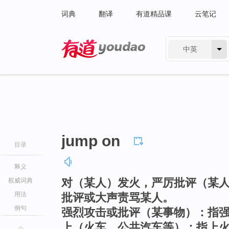
词典
翻译
有道精品课
云笔记
中英
有道 - 网易旗下搜索
jump on
目录
释义
对（某人）发火，严厉批评（某
权威词典
用法
批评或大声责骂某人。
例句
强烈攻击或批评（某事物）：指
上（火车、公共汽车等）：指上