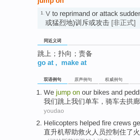
jump on
V
to reprimand or attack sudde
1.
或猛烈地)训斥或攻击
[非正式]
同近义词
跳上；扑向；责备
go at
,
make at
双语例句
原声例句
权威例句
We
jump
on
our
bikes
and peddl
我们
跳
上
我们
单车
，骑车
去
拱廊
youdao
Helicopters
helped
fire crews g
直升机
帮助
救火
人员控制住
了
火