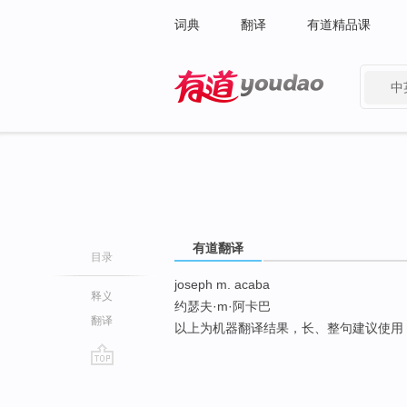
词典
翻译
有道精品课
中
有道 - 网易旗下搜索
有道翻译
目录
joseph m. acaba
释义
约瑟夫·m·阿卡巴
翻译
以上为机器翻译结果，长、整句建议使用
go
top