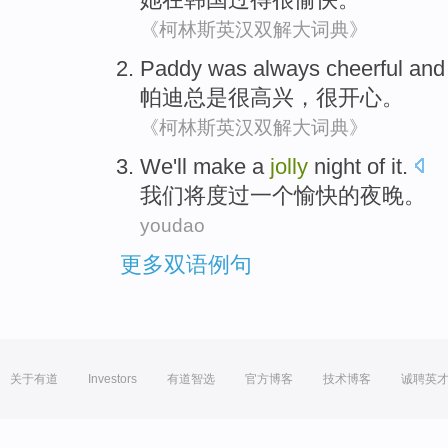
《柯林斯英汉双解大词典》
Paddy
was always
cheerful
an
帕迪
总是
很高兴
，
很开心
。
《柯林斯英汉双解大词典》
We
'll
make
a
jolly
night
of
it.
我们
将
度过
一个
愉快
的
夜晚
。
youdao
更多双语例句
关于有道
Investors
有道智选
官方博客
技术博客
诚聘英