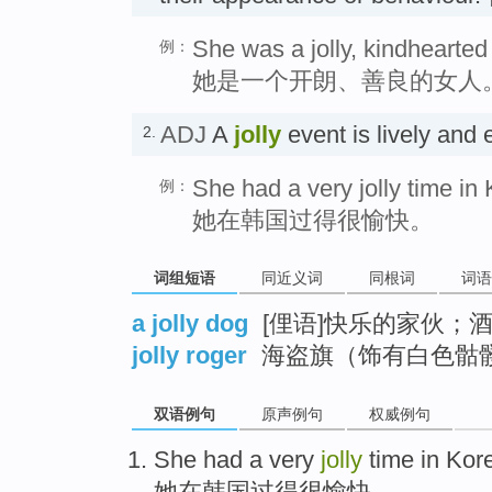
She was a jolly, kindhearte
例：
她是一个开朗、善良的女人
ADJ
A
jolly
event is lively a
2.
She had a very jolly time in
例：
她在韩国过得很愉快。
词组短语
同近义词
同根词
词语
a jolly dog
[俚语]快乐的家伙；
jolly roger
海盗旗（饰有白色骷
双语例句
原声例句
权威例句
She
had
a very
jolly
time
in
Kor
她
在
韩国
过得
很
愉快
。