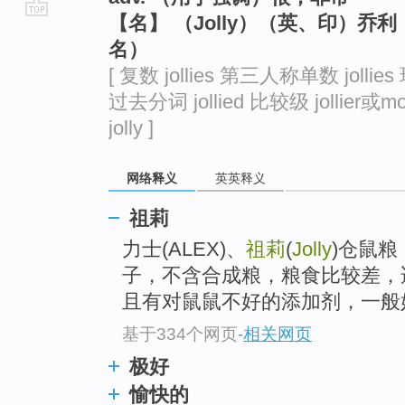
【名】 （Jolly）（英、印）
go
名）
top
[ 复数 jollies 第三人称单数 jollies 
过去分词 jollied 比较级 jollier或mor
jolly ]
网络释义
英英释义
祖莉
力士(ALEX)、
祖莉
(
Jolly
)仓鼠
子，不含合成粮，粮食比较差，
且有对鼠鼠不好的添加剂，一般好
基于334个网页
-
相关网页
极好
愉快的