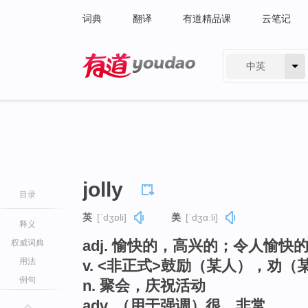
词典
翻译
有道精品课
云笔记
中英
有道 - 网易旗下搜索
jolly
目录
英
[ˈdʒɒli]
美
[ˈdʒɑːli]
释义
adj. 愉快的，高兴的；令人愉
权威词典
用法
v. <非正式>鼓励（某人），劝
例句
n. 聚会，庆祝活动
adv. （用于强调）很，非常