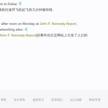
re
to
Dubai
.
场前往
迪拜
飞机
起飞
前
几分钟
被
转移。
y
after
noon
on Monday
at
John
F
.
Kennedy
Airport
,
networking
sites.
John
F
.
Kennedy
Airport
)的
事件
在
社交
网站上
引发了人们
的
方博客
技术博客
诚聘英才
联系我们
站点地图
网络举报