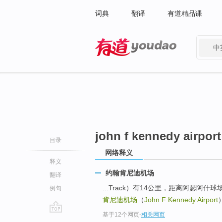
词典
翻译
有道精品课
中
有道 - 网易旗下搜索
john f kennedy airport
目录
网络释义
释义
约翰肯尼迪机场
翻译
...Track）有14公里，距离阿瑟阿什球场
例句
肯尼迪机场
（
John F Kennedy Airport
基于12个网页
-
相关网页
go