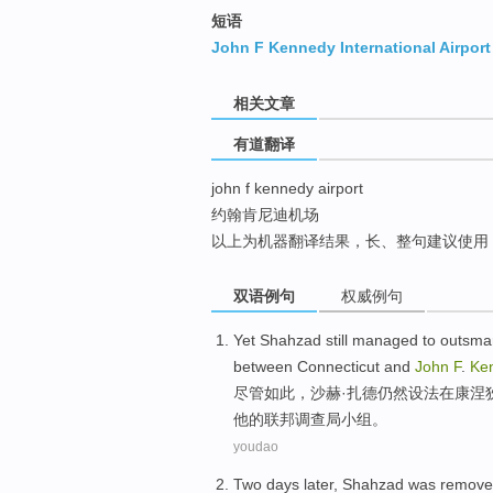
top
短语
John F Kennedy International Airport
相关文章
有道翻译
john f kennedy airport
约翰肯尼迪机场
以上为机器翻译结果，长、整句建议使用
双语例句
权威例句
Yet
Shahzad
still
managed to
outsma
between
Connecticut
and
John
F
.
Ke
尽管
如此，
沙赫
·扎德
仍然
设法
在康涅
他
的
联邦调查局
小组
。
youdao
Two
days later
,
Shahzad
was remov