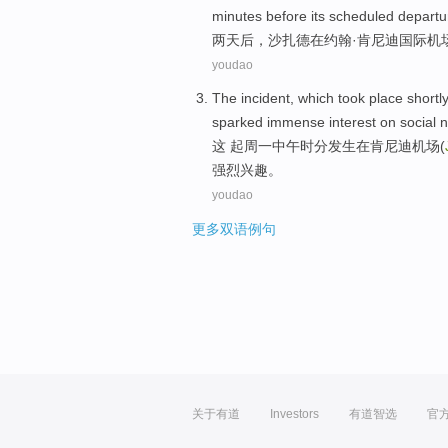
minutes
before
its scheduled
departu
两
天后
，
沙扎德
在
约翰·
肯尼迪
国际
机
youdao
The
incident
, which
took place
shortl
sparked
immense
interest
on
social 
这
起
周一
中午时分
发生
在
肯尼迪
机场
(
强烈
兴趣
。
youdao
更多双语例句
关于有道
Investors
有道智选
官