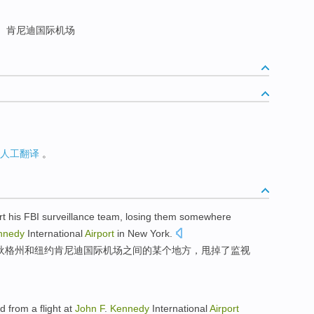
肯尼迪国际机场
人工翻译
。
rt
his
FBI
surveillance
team
,
losing
them
somewhere
nnedy
International
Airport
in
New York
.
狄格州
和
纽约
肯尼迪
国际
机场
之间
的
某个地方
，
甩掉了
监视
ed
from a
flight
at
John
F
.
Kennedy
International
Airport