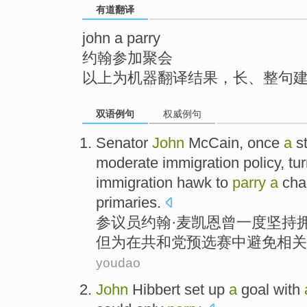
有道翻译
top
john a parry
约翰参加聚会
以上为机器翻译结果，长、整句
双语例句
权威例句
Senator
John
McCain
,
once
a
st
moderate
immigration
policy
, tu
immigration
hawk
to
parry
a
cha
primaries
.
参议员
约翰·
麦凯恩
曾
一度坚持
但
为
在
共和党预选赛中避免相关
youdao
John
Hibbert set up
a
goal
with