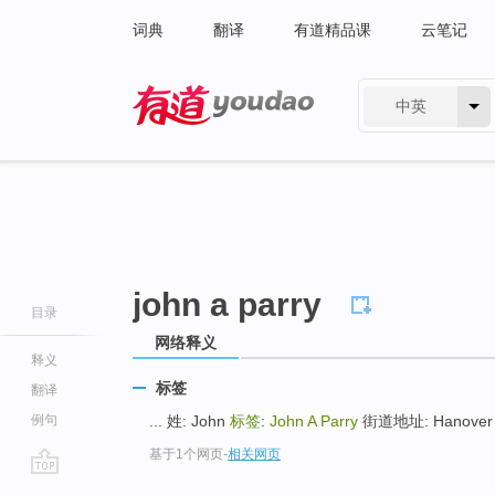
词典
翻译
有道精品课
云笔记
中英
有道 - 网易旗下搜索
john a parry
目录
网络释义
释义
标签
翻译
例句
... 姓: John
标签
:
John A Parry
街道地址: Hanover Pi
基于1个网页
-
相关网页
go