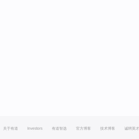
关于有道
Investors
有道智选
官方博客
技术博客
诚聘英