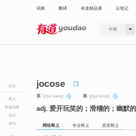
词典
翻译
有道精品课
云笔记
中英
有道 - 网易旗下搜索
jocose
目录
英
[dʒəˈkəʊs]
美
[dʒəˈkoʊs]
释义
adj. 爱开玩笑的；滑稽的；幽
权威词典
用法
例句
网络释义
专业释义
英英释义