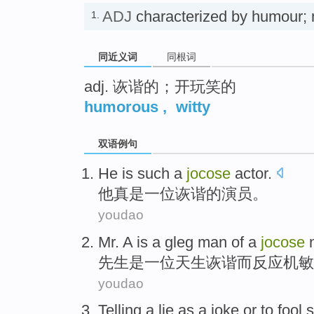
ADJ
characterized by humo
1.
同近义词
同根词
adj. 诙谐的；开玩笑的
humorous
,
witty
双语例句
He
is such
a
jocose
actor
.
他
真是
一
位诙谐的演员。
youdao
Mr.
A
is
a
gleg
man
of
a
jocose
n
先生
是
一
位天生
诙谐
而反应机敏
youdao
Telling a
lie
as a
joke
or
to
fool