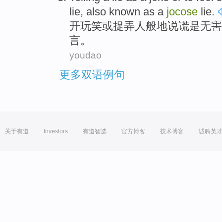
lie,
also
known as
a
jocose
lie
.
开玩笑
或
捉弄
人
般地
说谎
是
无害
言。
youdao
更多双语例句
关于有道
Investors
有道智选
官方博客
技术博客
诚聘英