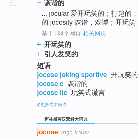
诙谐的
go
... jocular 爱开玩笑的；打趣
top
的 jocosity 诙谐，戏谑；开玩笑 .
基于134个网页
-
相关网页
开玩笑的
引人发笑的
短语
jocose joking sportive
开玩笑的
jocose e
诙谐的
jocose lie
玩笑式谎言
更多
网络短语
柯林斯英汉双解大词典
jocose
/dʒəˈkəʊs/