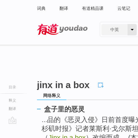
词典
翻译
有道精品课
云笔记
中英
有道 - 网易旗下搜索
jinx in a box
目录
网络释义
释义
盒子里的恶灵
翻译
...品的《恶灵入侵》日前首度
杉矶时报》记者莱斯利·戈尔斯
go
top
（
Jinx in a box
）改编而成， (本