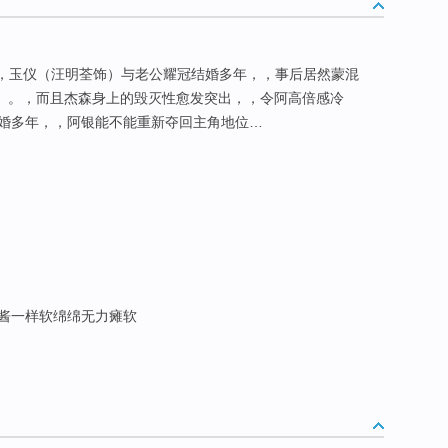
，，玉仪（汪明荃饰）与老公耀冠结婚多年，，事后居然蒙混
）。，而且杰森身上的毁灭性愈发突出，，令阿高倍感冷
婚多年，，阿银能不能重新夺回主角地位…
果酱一样软绵绵无力瘫软