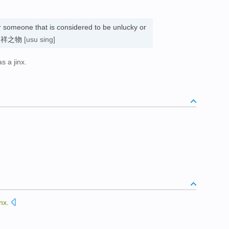
 someone that is considered to be unlucky or
 不祥之物
[usu sing]
s a jinx.
inx
.