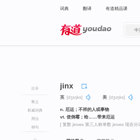
词典
翻译
有道精品课
中
有道 - 网易旗下搜索
jinx
目录
英
[dʒɪŋks]
美
[dʒɪŋks]
释义
n. 厄运；不祥的人或事物
权威词典
vt. 使倒霉；给……带来厄运
用法
[ 复数 jinxes 第三人称单数 jinxes 现在分词 j
例句