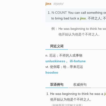
jinx
/dʒɪŋks/
1.
N-COUNT
You can call something or
to bring bad luck a
jinx
. 不祥之人;
例：
He was beginning to think he wa
他开始认为他是个不祥之人。
同近义词
n. 厄运；不祥的人或事物
unluckiness
,
ill-fortune
vt. 使倒霉；给…带来厄运
hoodoo
双语例句
权威例句
He
was
beginning to
think
he
was a
j
他
开始
认为
他
是个
不祥之人。
《柯林斯英汉双解大词典》