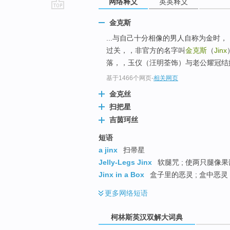
网络释义
英英释义
go
金克斯
top
...与自己十分相像的男人自称为金时
过关，，非官方的名字叫
金克斯
（
Jinx
落，，玉仪（汪明荃饰）与老公耀冠结
基于1466个网页
-
相关网页
金克丝
扫把星
吉茵珂丝
短语
a jinx
扫帚星
Jelly-Legs Jinx
软腿咒 ; 使两只腿像
Jinx in a Box
盒子里的恶灵 ; 盒中恶灵
更多
网络短语
柯林斯英汉双解大词典