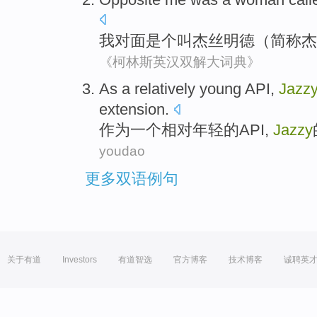
我
对面
是个
叫
杰丝
明德
（
简称
杰
《柯林斯英汉双解大词典》
As
a
relatively
young
API
,
Jazz
extension
.
作为
一个
相对
年轻
的
API
,
Jazzy
youdao
更多双语例句
关于有道
Investors
有道智选
官方博客
技术博客
诚聘英