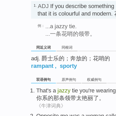
ADJ
If you describe something
1.
that it is colourful and mode
...a jazzy tie.
例：
...一条花哨的领带。
同近义词
同根词
adj. 爵士乐的；奔放的；花哨的
rampant
,
sporty
双语例句
原声例句
权威例句
That
's
a
jazzy
tie
you
're
wearing
你
系
的
那条领带
太
艳丽
了。
《牛津词典》
Opposite
me
was a
woman
call