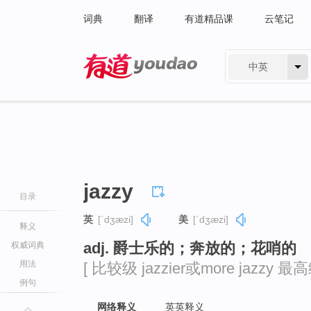
词典
翻译
有道精品课
云笔记
中英
有道 - 网易旗下搜索
jazzy
目录
英
[ˈdʒæzi]
美
[ˈdʒæzi]
释义
adj. 爵士乐的；奔放的；花哨的
权威词典
用法
[ 比较级 jazzier或more jazzy 最高级 
例句
网络释义
英英释义