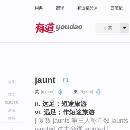
词典
翻译
有道精品课
云笔记
中英
有道 - 网易旗下搜索
jaunt
目录
英
[dʒɔːnt]
美
[dʒɔːnt]
释义
n. 远足；短途旅游
权威词典
用法
vi. 远足；作短途旅游
例句
[ 复数 jaunts 第三人称单数 jaunt
jaunted 过去分词 jaunted ]