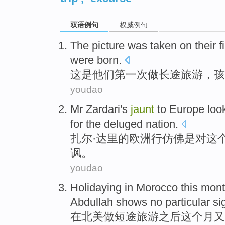
双语例句
权威例句
The picture
was
taken on
their
f
were
born
.
这
是
他们
第一次
做长途旅游，
孩
youdao
Mr Zardari
's
jaunt
to
Europe
loo
for the
deluged
nation
.
扎
尔·达里的
欧洲
行
仿佛是
对
这
讽
。
youdao
Holidaying
in
Morocco
this
mont
Abdullah
shows
no
particular
si
在
北美
做短途旅游
之后
这个
月
又