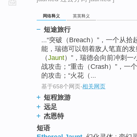
go
网络释义
英英释义
top
短途旅行
...“突破（Breach）”，一
能，瑞德可以朝着敌人笔直的发
（
Jaunt
）”，瑞德会向前冲刺一
战攻击；“重击（Crash）”，
的攻击；“火花（...
基于658个网页
-
相关网页
短程旅游
远足
杰恩特
短语
Ethereal Jaunt
幻化灵体 ; 变幻