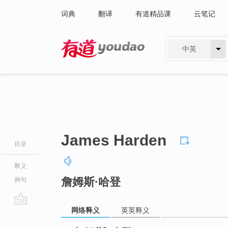
词典
翻译
有道精品课
云笔记
中英
有道 - 网易旗下搜索
James Harden
目录
释义
詹姆斯·哈登
例句
网络释义
英英释义
go
top