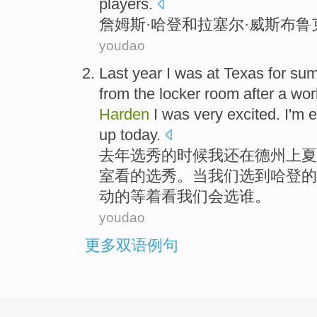
players
.
詹姆斯·
哈登
和
拉塞尔·
威斯布鲁
youdao
Last year
I
was
at
Texas for
su
from
the
locker
room
after
a
wor
Harden
I
was very excited.
I
'm
e
up today.
去年
选秀
的时候
我
还
在
德州
上
夏
室
看
的选秀。
当
我们
选到哈登
的
动
的
等着看我们会选
谁
。
youdao
更多双语例句