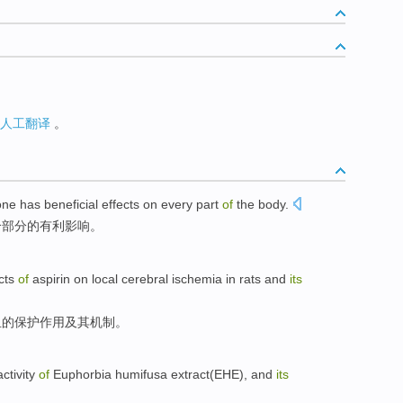
人工翻译
。
one has
beneficial
effects
on
every
part
of
the
body
.
个
部分
的
有利
影响
。
cts
of
aspirin
on
local
cerebral ischemia
in rats
and
its
血
的
保护
作用
及其机制。
ctivity
of
Euphorbia humifusa
extract
(
EHE
), and
its