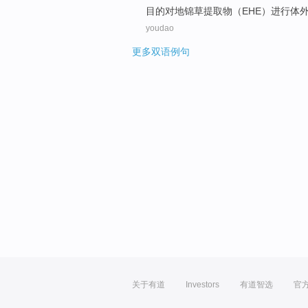
目的
对
地锦草
提取物
（
EHE
）进行
体
youdao
更多双语例句
关于有道
Investors
有道智选
官