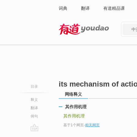
词典
翻译
有道精品课
中
有道 - 网易旗下搜索
its mechanism of acti
目录
网络释义
释义
其作用机理
翻译
其作用机理
例句
基于1个网页
-
相关网页
go