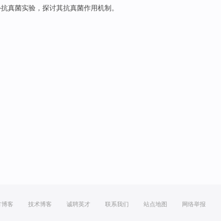
外
抗
真菌
实验，探讨
其
抗真菌
作用
机制
。
方博客
技术博客
诚聘英才
联系我们
站点地图
网络举报