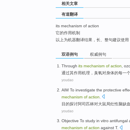
相关文章
top
有道翻译
its mechanism of action
它的作用机制
以上为机器翻译结果，长、整句建议使用
双语例句
权威例句
Through
its
mechanism
of
action
,
oz
通过
其
作用
机理
，
臭氧
对
身体
的
每一
youdao
AIM
To investigate
the
protective
effe
mechanism
of
action
.
目的
探讨
阿司匹林
对
大
鼠局灶
性
脑缺
youdao
Objective
To
study
in vitro
antifungal
a
mechanism
of
action
against T.