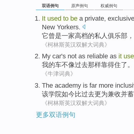
双语例句
原声例句
权威例句
It
used
to
be
a
private
,
exclusiv
New Yorkers
.
它
曾
是
一家高档
的
私人
俱乐部
，
《柯林斯英汉双解大词典》
My
car
's not
as
reliable
as
it
us
我
的
车
不
像
过去
那样
靠得住
了。
《牛津词典》
The
academy
is
far more
inclus
该
学院
如今
比
过去
更为
兼收并蓄
《柯林斯英汉双解大词典》
更多双语例句