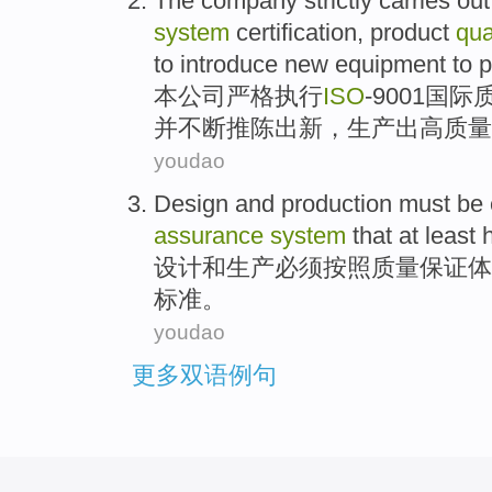
The company
strictly
carries out
system
certification
,
product
qua
to introduce new
equipment
to
p
本
公司
严格
执行
ISO
-
9001
国际
并
不断
推陈出新，
生产出
高质量
youdao
Design
and
production
must be
assurance
system
that
at least
h
设计
和
生产
必须
按照
质量
保证
体
标准。
youdao
更多双语例句