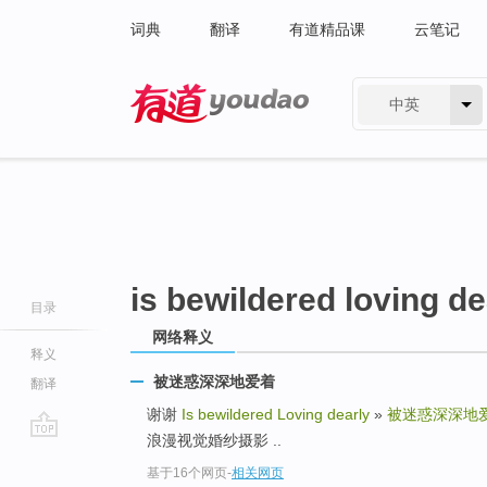
词典
翻译
有道精品课
云笔记
中英
有道 - 网易旗下搜索
is bewildered loving de
目录
网络释义
释义
被迷惑深深地爱着
翻译
谢谢
Is bewildered Loving dearly
»
被迷惑深深地
浪漫视觉婚纱摄影 ..
go
基于16个网页
-
相关网页
top