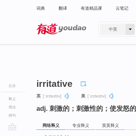
词典
翻译
有道精品课
云笔记
中英
有道 - 网易旗下搜索
irritative
目录
英
[ˈɪrɪteɪtɪv]
美
[ˈɪrɪteɪtɪv]
释义
adj. 刺激的；刺激性的；使发怒
用法
例句
网络释义
专业释义
英英释义
go