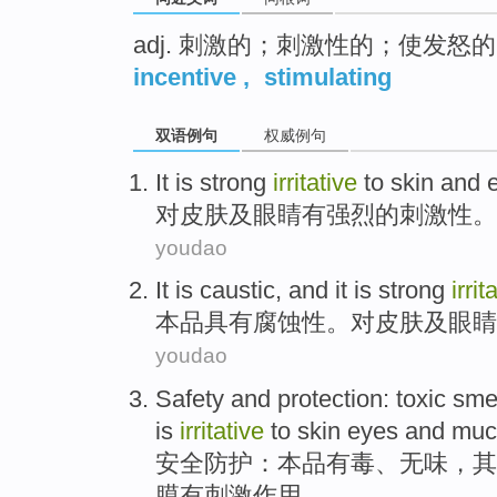
adj. 刺激的；刺激性的；使发怒的
incentive
,
stimulating
双语例句
权威例句
It is
strong
irritative
to
skin
and
对
皮肤
及
眼睛
有
强烈的
刺激性
。
youdao
It
is caustic
, and it
is
strong
irrit
本品
具有
腐蚀性。
对
皮肤
及
眼睛
youdao
Safety
and protection
:
toxic
smel
is
irritative
to
skin
eyes
and
muc
安全
防护
：本品
有毒
、
无味
，其
膜
有
刺激作用。