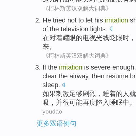
《柯林斯英汉双解大词典》
He tried
not
to let
his
irritation
s
of the
television
lights
.
在
对
着耀眼
的
电视
光线
眨眼
时，
来
。
《柯林斯英汉双解大词典》
If
the
irritation
is
severe
enough
clear
the
airway
,
then
resume
br
sleep
.
如果
刺激
足够
剧烈
，
睡着
的
人
就
吸
，
并
很可能
再度
陷入
睡眠中
。
youdao
更多双语例句