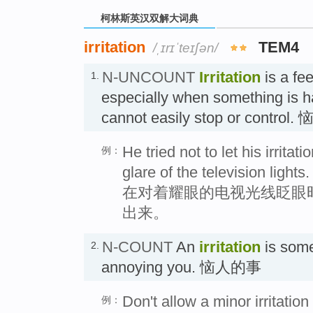
柯林斯英汉双解大词典
irritation
TEM4
/ˌɪrɪˈteɪʃən/
N-UNCOUNT
Irritation
is a fe
1.
especially when something is h
cannot easily stop or control.
He tried not to let his irrita
例：
glare of the television lights.
在对着耀眼的电视光线眨眼
出来。
N-COUNT
An
irritation
is some
2.
annoying you. 恼人的事
Don't allow a minor irritatio
例：