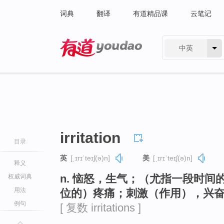
词典
翻译
有道精品课
云笔记
中英
有道 - 网易旗下搜索
irritation
目录
英
[ˌɪrɪˈteɪʃ(ə)n]
美
[ˌɪrɪˈteɪʃ(ə)n]
释义
n. 恼怒，生气；（尤指一段时
权威词典
用法
位的）疼痛；刺激（作用），兴
例句
[ 复数 irritations ]