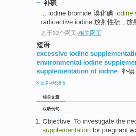
补碘
... iodine bromide 溴化碘
Iodine
radioactive iodine 放射性碘 ;
基于62个网页
-
相关网页
短语
excessive iodine supplementati
environmental iodine suppleme
supplementation of iodine
补碘
更多
网络短语
相关文章
双语例句
Objective
:
To investigate
the
ne
supplementation
for
pregnant 