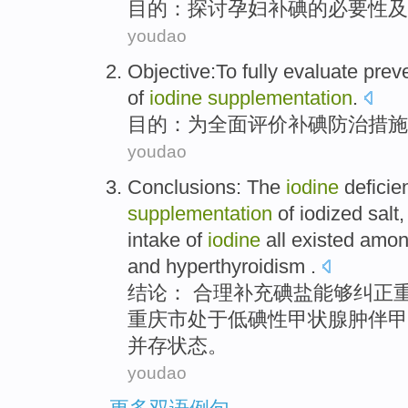
目的
：
探讨
孕妇补
碘
的
必要性
及
youdao
Objective
:
To
fully
evaluate
prev
of
iodine
supplementation
.
目的
：
为
全面
评价
补
碘
防治
措施
youdao
Conclusions
:
The
iodine
deficie
supplementation
of
iodized salt
intake of
iodine
all
existed
among
and
hyperthyroidism
.
结论
：
合理补充碘盐
能够纠正
重庆市处于
低
碘性
甲状腺
肿伴甲
并存
状态。
youdao