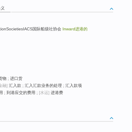
释义
sificationSocietiesIACS国际船级社协会
Inward
进港的
货物 ; 进口货
金融]
汇入款 ; 汇入汇款业务的处理 ; 汇入款项
用 ; 到港应交的费用 ;
[水运]
进港费