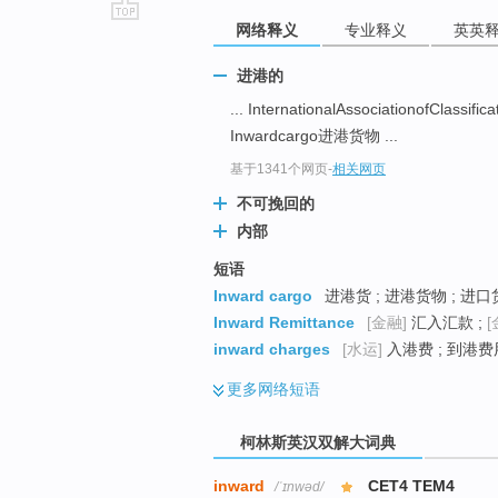
网络释义
专业释义
英英
go
top
进港的
... InternationalAssociationofClas
Inwardcargo进港货物 ...
基于1341个网页
-
相关网页
不可挽回的
内部
短语
Inward cargo
进港货 ; 进港货物 ; 进口
Inward Remittance
[金融]
汇入汇款 ;
[
inward charges
[水运]
入港费 ; 到港费
更多
网络短语
柯林斯英汉双解大词典
inward
CET4 TEM4
/ˈɪnwəd/