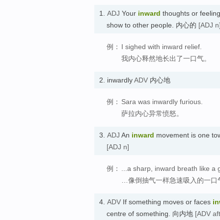
1.
ADJ
Your
inward
thoughts or feelin
show to other people. 内心的
[ADJ n
例：
I sighed with inward relief.
我内心释然地长出了一口气。
2.
inwardly
ADV
内心地
例：
Sara was inwardly furious.
萨拉内心异常愤怒。
3.
ADJ
An
inward
movement is one tow
[ADJ n]
例：
...a sharp, inward breath like a 
…像倒抽气一样急速吸入的一口
4.
ADV
If something moves or faces
i
centre of something. 向内地
[ADV aft