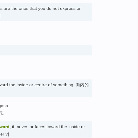
gs are the ones that you do not express or
]
ard the inside or centre of something. 向内的
gasp.
气。
nward
, it moves or faces toward the inside or
er v]