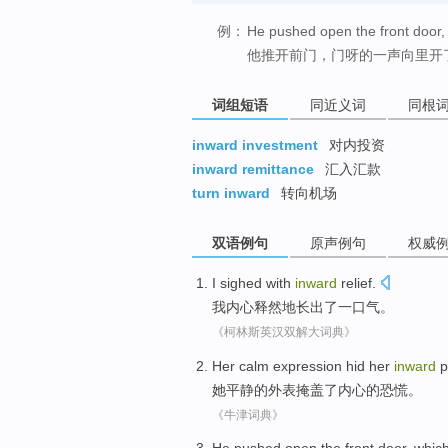
例：
He pushed open the front door,
他推开前门，门呀的一声向里开
词组短语
同近义词
同根
inward investment
对内投资
inward remittance
汇入汇款
turn inward
转向机场
双语例句
原声例句
权威
I
sighed
with
inward
relief.
我
内心
释然
地长出了一口气。
《柯林斯英汉双解大词典》
Her
calm
expression hid
her
inward
p
她
平静
的
外表
掩盖了
内心
的恐慌。
《牛津词典》