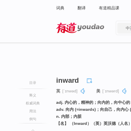
词典
翻译
有道精品课
中
有道 - 网易旗下搜索
inward
目录
英
[ˈɪnwəd]
美
[ˈɪnwərd]
释义
adj. 内心的，精神的；向内的，向中心的
权威词典
adv. 向内 (=inwards)；向自己，向内心 (=
用法
n. 内部；内脏
例句
【名】 （Inward）（英）英沃德（人名