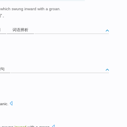
 which swung inward with a groan.
了。
词
词语辨析
例句
anic
.