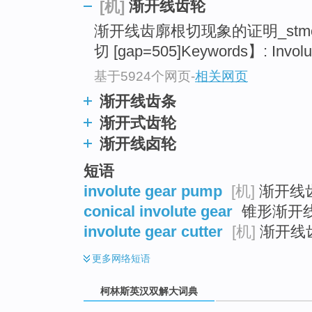
go
渐开线齿轮
[机]
top
渐开线齿廓根切现象的证明_stmo
切 [gap=505]Keywords】: Involut
基于5924个网页
-
相关网页
渐开线齿条
渐开式齿轮
渐开线卤轮
短语
involute gear pump
[机]
渐开线
conical involute gear
锥形渐开线
involute gear cutter
[机]
渐开线齿
更多
网络短语
柯林斯英汉双解大词典