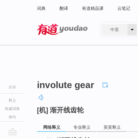
词典
翻译
有道精品课
云笔记
中英
有道 - 网易旗下搜索
involute gear
目录
释义
[机] 渐开线齿轮
权威词典
例句
网络释义
专业释义
英英释义