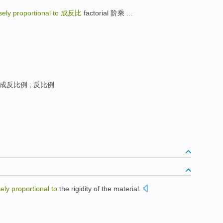
sely proportional to
成反比
factorial 阶乘 ...
 成反比例 ; 反比例
sely
proportional
to
the
rigidity
of the
material
.