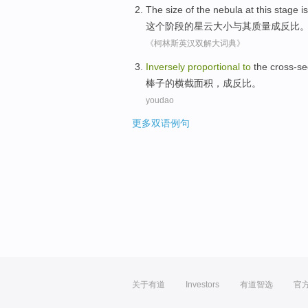
The
size
of
the
nebula at
this
stage
i
这个
阶段
的
星云
大小
与其
质量
成
反比
《柯林斯英汉双解大词典》
Inversely
proportional
to
the cross-se
棒子
的
横
截面积，成
反比
。
youdao
更多双语例句
关于有道
Investors
有道智选
官