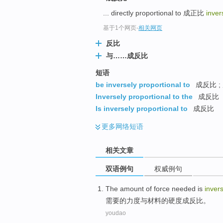
... directly proportional to 成正比
inver
基于1个网页
-
相关网页
反比
与……成反比
短语
be inversely proportional to
成反比 ;
Inversely proportional to the
成反比
Is inversely proportional to
成反比
更多
网络短语
相关文章
双语例句
权威例句
The amount
of
force
needed
is
inver
需要
的
力度与
材料
的
硬度
成
反比
。
youdao